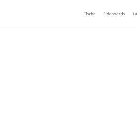
Tische
Sideboards
L