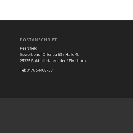
POSTANSCHRIFT
Peersfield
Gewerbehof Offenau 63 / Halle 4b
25335 Bokholt-Hanredder / Elmshorn
Tel: 0176 54408738