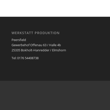
WERKSTATT PRODUKTION
Peersfield
Gewerbehof Offenau 63 / Halle 4b
25335 Bokholt-Hanredder / Elmshorn
Tel: 0176 54408738