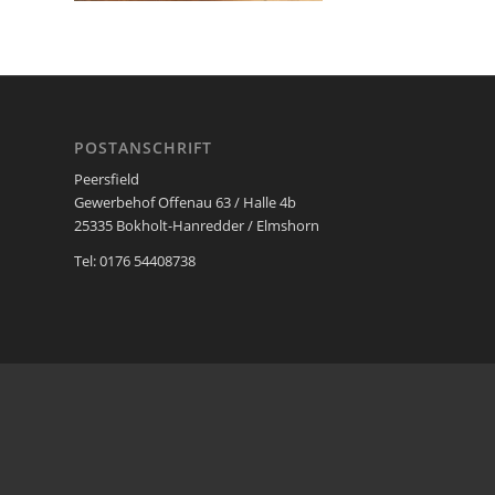
POSTANSCHRIFT
Peersfield
Gewerbehof Offenau 63 / Halle 4b
25335 Bokholt-Hanredder / Elmshorn
Tel: 0176 54408738