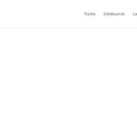
Tische
Sideboards
L