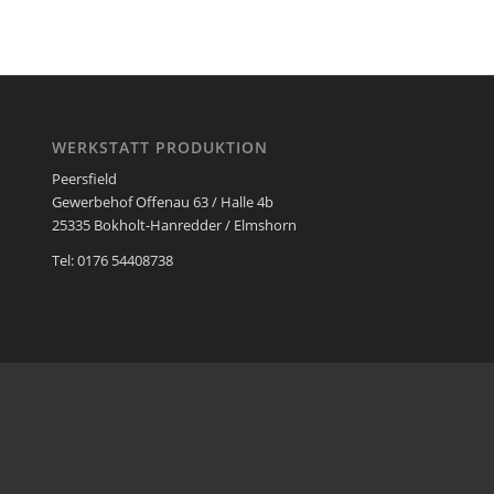
WERKSTATT PRODUKTION
Peersfield
Gewerbehof Offenau 63 / Halle 4b
25335 Bokholt-Hanredder / Elmshorn
Tel: 0176 54408738