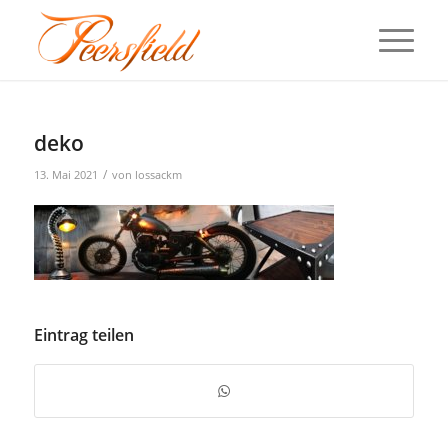
deko
/
13. Mai 2021
von
lossackm
Eintrag teilen