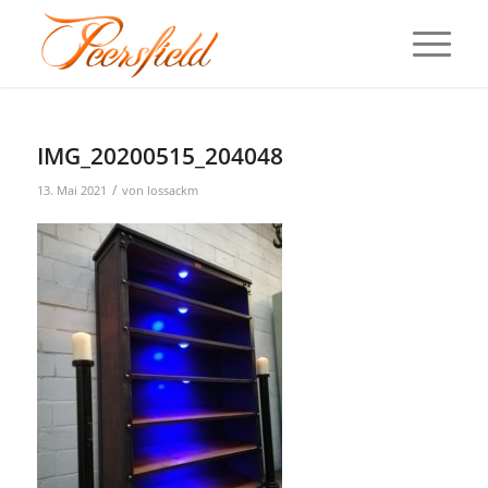
IMG_20200515_204048
/
13. Mai 2021
von
lossackm