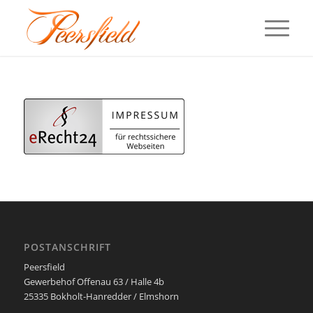
POSTANSCHRIFT
Peersfield
Gewerbehof Offenau 63 / Halle 4b
25335 Bokholt-Hanredder / Elmshorn