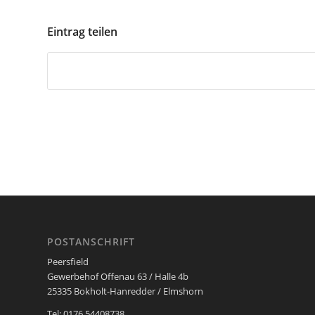
Eintrag teilen
POSTANSCHRIFT
Peersfield
Gewerbehof Offenau 63 / Halle 4b
25335 Bokholt-Hanredder / Elmshorn
Tel: 0176 54408738