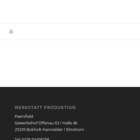
WERKSTATT PRODUKTION
Peersfield
Gewerbehof Offenau 63 / Halle 4b
25335 Bokholt-Hanredder / Elmshorn
Tel: 0176 54408738