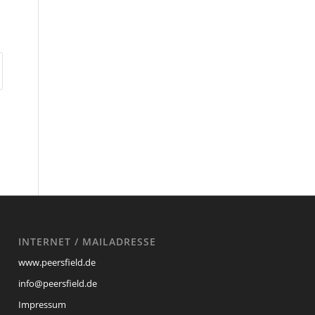
INTERNET / MAILADRESSE
www.peersfield.de
info@peersfield.de
Impressum