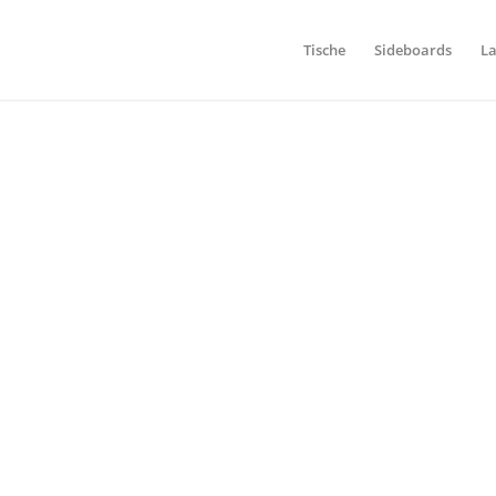
Tische
Sideboards
L