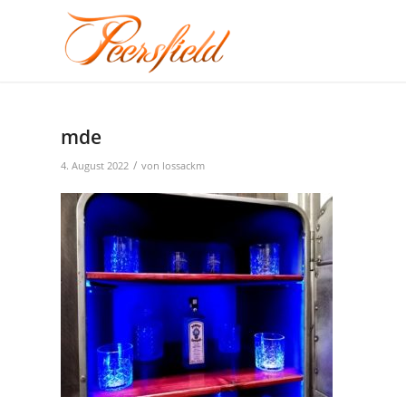
mde
/
4. August 2022
von
lossackm