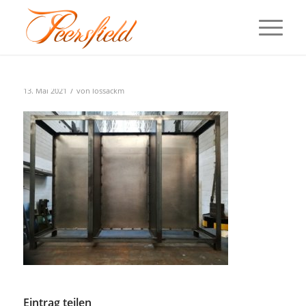
/
13. Mai 2021
von
lossackm
Eintrag teilen