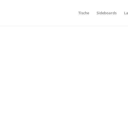
Tische
Sideboards
L