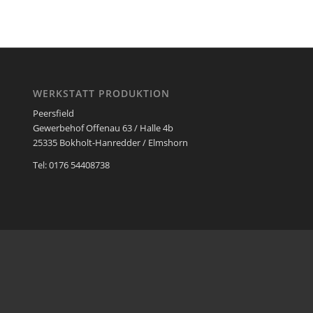
WERKSTATT PRODUKTION
Peersfield
Gewerbehof Offenau 63 / Halle 4b
25335 Bokholt-Hanredder / Elmshorn
Tel: 0176 54408738