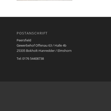
POSTANSCHRIFT
Peersfield
Gewerbehof Offenau 63 / Halle 4b
25335 Bokholt-Hanredder / Elmshorn
Tel: 0176 54408738