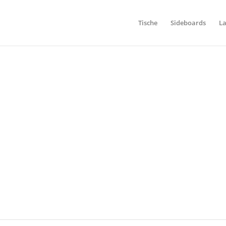
Tische
Sideboards
L